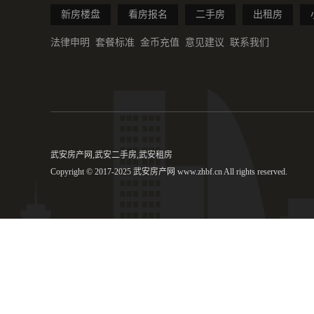
新房楼盘
看房报名
二手房
出租房
法律申明
套餐标准
金币充值
意见建议
联系我们
武安房产网,武安二手房,武安租房
Copyright © 2017-2025 武安房产网 www.zhbf.cn All rights reserved.